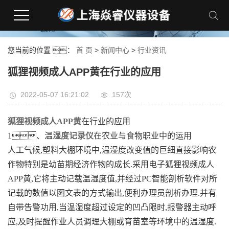
狐狸视频下载APP,狐狸视频污版,狐狸视频成人APP黄,狐狸视频免费观看成人APP
您当前的位置 ：
首 页
>
新闻中心
>
行业资讯
狐狸视频成人APP黄在行业的应用
2022-05-07 16:21:02
157次
狐狸视频成人APP黄
在行业的应用
1、温
湿度记录仪
在农业与食物职业中的运用
人工气候,塑料大棚环境中,温湿度改变值的巨细直接影响农
作物特别是幼苗期经济作物的成长.采用电子狐狸视频成人
APP黄,它将主动记载温湿度值,并经过PC智能剖析软件对所
记载的数值以图文表的方式输出,便利办理员剖析办理.并有
自带告警功用,当温湿度超过设定的凹凸限时,报警器主动呼
应,及时提醒作业人员调理大棚或育苗室等环境中的温湿度.