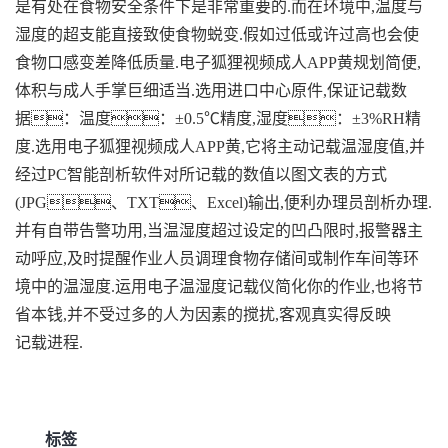
是有处在食物安全条件下是非常重要的.而在环境中,温度与
湿度的超支能直接致使食物蜕变.假如过低或许过高也会使
食物口感变差降低质量.电子狐狸视频成人APP黄规划简便,
体积与成人手掌巨细适当.选用进口中心原件,保证记载数
据：温度：±0.5℃精度,湿度：±3%RH精
度.选用电子狐狸视频成人APP黄,它将主动记载温湿度值,并
经过PC智能剖析软件对所记载的数值以图文表的方式
(JPG、TXT、Excel)输出,便利办理员剖析办理.
并有自带告警功用,当温湿度超过设定的凹凸限时,报警器主
动呼应,及时提醒作业人员调理食物存储间或制作车间等环
境中的温湿度.运用电子温湿度记载仪简化你的作业,也将节
省本钱,并不受过多的人为因素的搅扰,客观真实得反映
记载进程.
标签