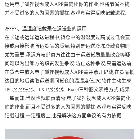
运用电子狐狸视频成人APP黄简化你的作业,也将节省本钱,
并不受过多的人为因素的搅扰,客观真实得反映记载进程.
2、温湿度记载录在运送业的运用
在长途或远洋运送进程中,货仓中的温湿度过高或过低会直
接或直接影响所运货品的质量,特别是运送冷冻冷藏食物时
尤为重要.承运方与邮寄方往往由于运送货质量量改变等疑
问难以为出哪方的职责发生争议.防止这种争议,只需运送前
在货仓中放入电子狐狸视频成人APP黄并敞开记载,在货品抵
达目的地后读取运送期间货仓的温湿度值,PC软件主动生成
JPG、TXT、Excel三种图文表格方式,成果
一望而知,当然也就职责清晰.电子狐狸视频成人APP黄简化
你的作业,而且不受过多的人为因素的搅扰,客观真实得反映
记载过程.一定程度上,也是解决这方面争议的有力依据.